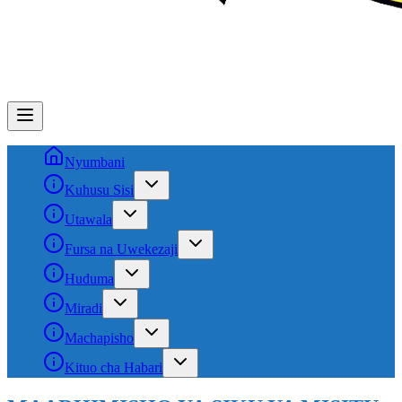
Nyumbani
Kuhusu Sisi
Utawala
Fursa na Uwekezaji
Huduma
Miradi
Machapisho
Kituo cha Habari