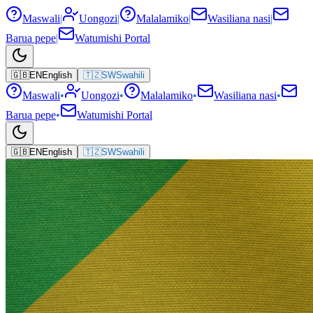
Maswali
|
Uongozi
|
Malalamiko
|
Wasiliana nasi
|
Barua pepe
|
Watumishi Portal
🇬🇧
EN
English
🇹🇿
SW
Swahili
Maswali
•
Uongozi
•
Malalamiko
•
Wasiliana nasi
•
Barua pepe
•
Watumishi Portal
🇬🇧
EN
English
🇹🇿
SW
Swahili