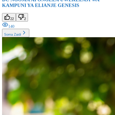
KAMPUNI YA ELIANJE GENESIS
22
2
140
Soma Zaidi